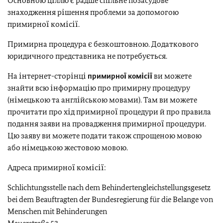
Основною ціллю є радше спільне позасудове
знаходження рішення проблеми за допомогою
примирної комісії.
Примирна процедура є безкоштовною. Додаткового
юридичного представника не потребується.
На інтернет-сторінці
примирної
комісії
ви можете
знайти всю інформацію про примирну процедуру
(німецькою та англійською мовами). Там ви можете
прочитати про хід примирної процедури й про правила
подання заяви на провадження примирної процедури.
Цю заяву ви можете подати також спрощеною мовою
або німецькою жестовою мовою.
Адреса примирної комісії:
Schlichtungsstelle nach dem Behindertengleichstellungsgesetz
bei dem Beauftragten der Bundesregierung für die Belange von
Menschen mit Behinderungen