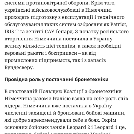
системи протиповітряної оборони. Крім того,
українські військовослужбовці в Німеччині
проходять підготовку з експлуатації і технічного
обслуговування таких систем озброєння як Patriot,
IRIS-T та зенітні САУ Ґепард. З початку російського
вторгнення Німеччина постачила в Україну
велику кількість цієї техніки, а також необхідні
керовані ракети і боєприпаси – як від
промислових підприємств, так і з запасів
Бундесверу.
Провідна роль у постачанні бронетехніки
В очолюваній Польщею Коаліції з бронетехніки
Німеччина разом з Італією взяла на себе роль спів-
лідера. Німеччина вже постачила в Україну
численні захищені й броньовані бойові машини,
які добре зарекомендували себе в боях. Окрім
основних бойових танків Leopard 2 і Leopard 1 це,