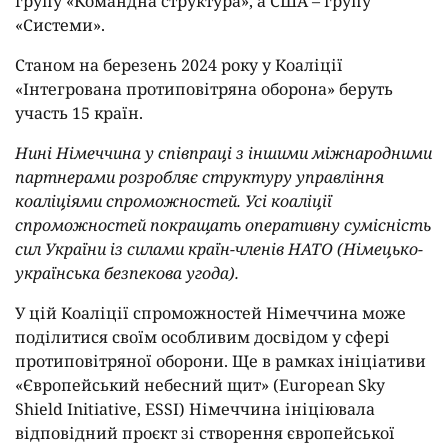
групу «Командна структура», а США – групу
«Системи».
Станом на березень 2024 року у Коаліції
«Інтегрована протиповітряна оборона» беруть
участь 15 країн.
Нині Німеччина у співпраці з іншими міжнародними
партнерами розробляє структуру управління
коаліціями спроможностей. Усі коаліції
спроможностей покращать оперативну сумісність
сил України із силами країн-членів НАТО (Німецько-
українська безпекова угода).
У цій Коаліції спроможностей Німеччина може
поділитися своїм особливим досвідом у сфері
протиповітряної оборони. Ще в рамках ініціативи
«Європейський небесний щит» (European Sky
Shield Initiative, ESSI) Німеччина ініціювала
відповідний проєкт зі створення європейської