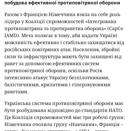
побудова ефективної протиповітряної оборони
Разом з Францією Німеччина взяла на себе роль
лідера у Коаліції спроможностей «Інтегрована
протиповітряна та протиракетна оборона» (CapCo
IAMD). Мета полягає в тому, аби надати Україні
можливість ефективно і стабільно захищатися від
російських повітряних атак. Населення, збройні
сили та інфраструктура мають бути захищені від
ракет за допомогою ефективних систем
протиповітряної оборони, оскільки Росія
інтенсивно атакує Україну безпілотниками,
балістичними, крилатими і гіперзвуковими
ракетами.
Українська система протиповітряної оборони має
бути розбудована відповідно до стандартів НАТО.
Ця Коаліція спроможностей має три робочі групи:
Німеччина очолила групу «Навчання», Франція –