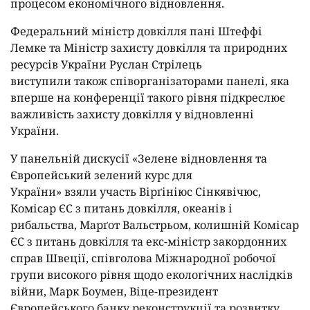
процесом економічного відновлення.
Федеральний міністр довкілля пані Штеффі
Лемке та Міністр захисту довкілля та природних
ресурсів України Руслан Стрілець
виступили також співорганізаторами панелі, яка
вперше на конференції такого рівня підкреслює
важливість захисту довкілля у відновленні
України.
У панельній дискусії «Зелене відновлення та
Європейський зелений курс для
України» взяли участь Вірґініюс Сінкявічюс,
Комісар ЄС з питань довкілля, океанів і
рибальства, Марґот Вальстрьом, колишній Комісар
ЄС з питань довкілля та екс-міністр закордонних
справ Швеції, співголова Міжнародної робочої
групи високого рівня щодо екологічних наслідків
війни, Марк Боумен, Віце-президент
Європейського банку реконструкції та розвитку