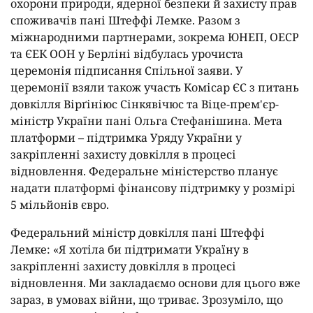
охорони природи, ядерної безпеки й захисту прав
споживачів пані Штеффі Лемке. Разом з
міжнародними партнерами, зокрема ЮНЕП, ОЕСР
та ЄЕК ООН у Берліні відбулась урочиста
церемонія підписання Спільної заяви. У
церемонії взяли також участь Комісар ЄС з питань
довкілля Вірґініюс Сінкявічюс та Віце-прем'єр-
міністр України пані Ольга Стефанішина. Мета
платформи – підтримка Уряду України у
закріпленні захисту довкілля в процесі
відновлення. Федеральне міністерство планує
надати платформі фінансову підтримку у розмірі
5 мільйонів євро.
Федеральний міністр довкілля пані Штеффі
Лемке: «Я хотіла би підтримати Україну в
закріпленні захисту довкілля в процесі
відновлення. Ми закладаємо основи для цього вже
зараз, в умовах війни, що триває. Зрозуміло, що