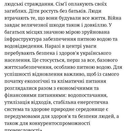
людські страждання. Сім'ї оплакують своїх
загиблих. Діти ростуть без батьків. Люди
втрачають те, що вони будували все життя. Війна
завдає величезної шкоди також і довкіллю. У
багатьох місцях значною мірою зруйнована
інфраструктура забезпечення питною водою та
водовідведення. Наразі в центрі уваги
перебувають безпека і здоров'я українського
населення. Це стосується, перш за все, базового
життєзабезпечення, особливо питною водою. Для
успішності відновлення важливо, щоб із самого
початку екологічні та кліматичні питання
розглядалися разом з економічними та
фінансовими питаннями: водопостачання,
утилізація відходів, стабільна енергетична
система та здорове природне середовище є
передумовами для здоров'я та безпеки людей, а
також для конкурентоспроможності
промисловості».