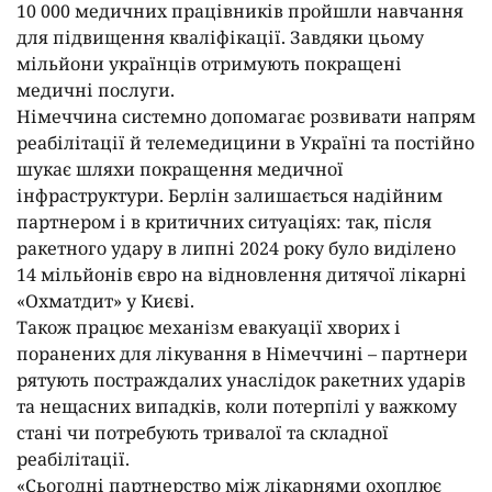
10 000 медичних працівників пройшли навчання
для підвищення кваліфікації. Завдяки цьому
мільйони українців отримують покращені
медичні послуги.
Німеччина системно допомагає розвивати напрям
реабілітації й телемедицини в Україні та постійно
шукає шляхи покращення медичної
інфраструктури. Берлін залишається надійним
партнером і в критичних ситуаціях: так, після
ракетного удару в липні 2024 року було виділено
14 мільйонів євро на відновлення дитячої лікарні
«Охматдит» у Києві.
Також працює механізм евакуації хворих і
поранених для лікування в Німеччині – партнери
рятують постраждалих унаслідок ракетних ударів
та нещасних випадків, коли потерпілі у важкому
стані чи потребують тривалої та складної
реабілітації.
«Сьогодні партнерство між лікарнями охоплює