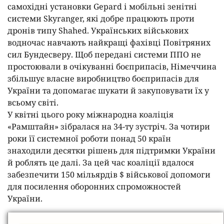
самохідні установки Gepard і мобільні зенітні
системи Skyranger, які добре працюють проти
дронів типу Shahed. Українських військових
водночас навчають найкращі фахівці Повітряних
сил Бундесверу. Щоб передані системи ППО не
простоювали в очікуванні боєприпасів, Німеччина
збільшує власне виробництво боєприпасів для
України та допомагає шукати й закуповувати їх у
всьому світі.
У квітні цього року міжнародна коаліція
«Рамштайн» зібралася на 34-ту зустріч. За чотири
роки її системної роботи понад 50 країн
знаходили десятки рішень для підтримки України
й роблять це далі. За цей час коаліції вдалося
забезпечити 150 мільярдів $ військової допомоги
для посилення оборонних спроможностей
України.