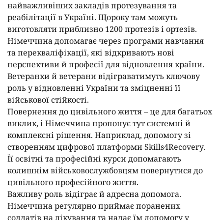
найважливіших закладів протезування та
реабілітації в Україні. Щороку там можуть
виготовляти приблизно 1200 протезів і ортезів.
Німеччина допомагає через програми навчання
та перекваліфікації, які відкривають нові
перспективи й професії для відновлення країни.
Ветеранки й ветерани відіграватимуть ключову
роль у відновленні України та зміцненні її
військової стійкості.
Повернення до цивільного життя – це для багатьох
виклик, і Німеччина пропонує тут системні й
комплексні рішення. Наприклад, допомогу зі
створенням цифрової платформи Skills4Recovery.
Її освітні та професійні курси допомагають
колишнім військовослужбовцям повернутися до
цивільного професійного життя.
Важливу роль відіграє й адресна допомога.
Німеччина регулярно приймає поранених
солдатів на лікування та надає їм допомогу у