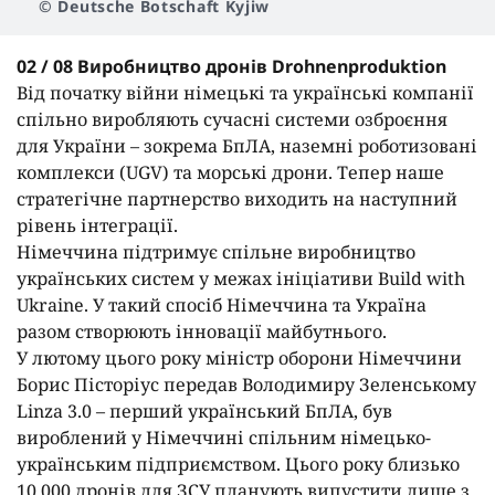
© Deutsche Botschaft Kyjiw
02 / 08 Виробництво дронів Drohnenproduktion
Від початку війни німецькі та українські компанії
спільно виробляють сучасні системи озброєння
для України – зокрема БпЛА, наземні роботизовані
комплекси (UGV) та морські дрони. Тепер наше
стратегічне партнерство виходить на наступний
рівень інтеграції.
Німеччина підтримує спільне виробництво
українських систем у межах ініціативи Build with
Ukraine. У такий спосіб Німеччина та Україна
разом створюють інновації майбутнього.
У лютому цього року міністр оборони Німеччини
Борис Пісторіус передав Володимиру Зеленському
Linza 3.0 – перший український БпЛА, був
вироблений у Німеччині спільним німецько-
українським підприємством. Цього року близько
10 000 дронів для ЗСУ планують випустити лише з