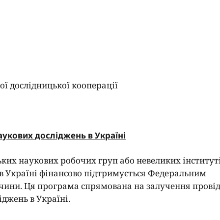
ої дослідницької кооперації
аукових
досліджень в Україні
ьких наукових робочих груп або невеликих інститут
 в Україні фінансово підтримується Федеральним
ччини. Ця програма спрямована на залучення прові
джень в Україні.