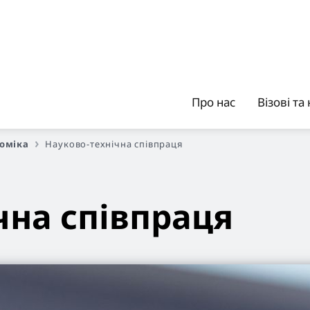
Про нас
Візові та
оміка
Науково-технічна співпраця
чна співпраця