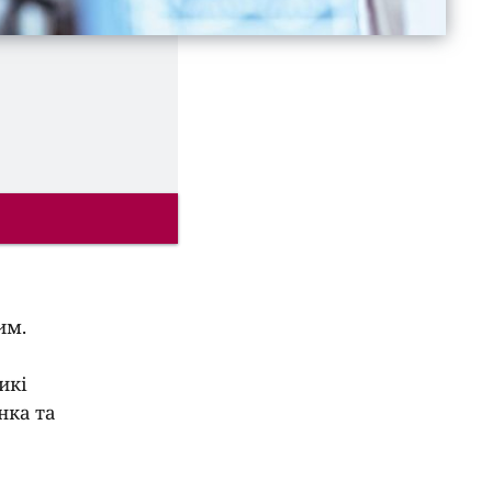
им.
икі
нка та