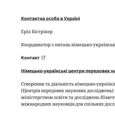
Контактна особа в Україні
Еріх Бістрікер
Координатор з питань німецько-українськ
Контакт
Німецько-українські центри передових
н
Створення та діяльність німецько-українс
(Центрів передових наукових досліджень)
міністерством освіти та досліджень Німе
міжнародних науковців для спільних дослі