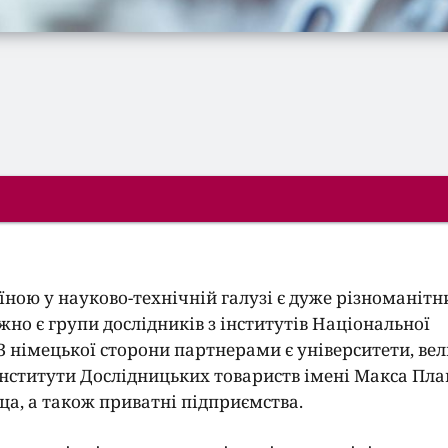
ною у науково-технічній галузі є дуже різноманітн
но є групи дослідників з інститутів Національної
 З німецької сторони партнерами є університети, вел
інститути Дослідницьких товариств імені Макса Пла
ца, а також приватні підприємства.