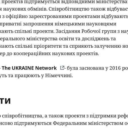
 проектів підтримується відповідними міністерства
я
наукових обмінів.
Співробітництво також відбуває
 з офіційно зареєстрованими проектами відбувают
, приватні запрошення німецькими науковцями
кають спільні проекти.
Засідання Робочої групи з на
ерального міністерства освіти та досліджень та
ачають спільні пріоритети та сприяють залученню н
ер до коопераційних наукових проектів.
-
The UKRAINE Network
- була заснована у 2016 ро
вуть та працюють у Німеччині.
ти
 співробітництва, а також проекти з підтримки реф
нансово підтримуються Федеральним міністерством о