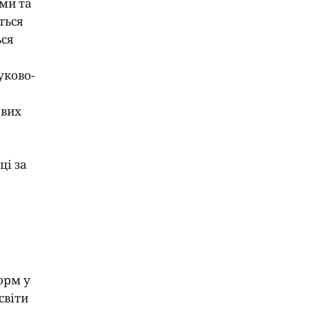
ми та
ться
ься
уково-
ових
ці за
орм у
світи