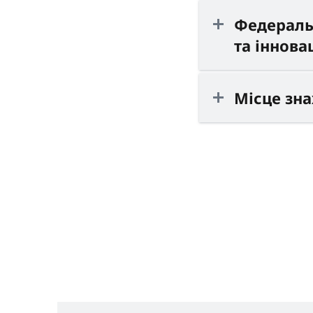
Федераль
та інновац
Місце зн