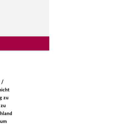
 /
nicht
g zu
 zu
chland
sum