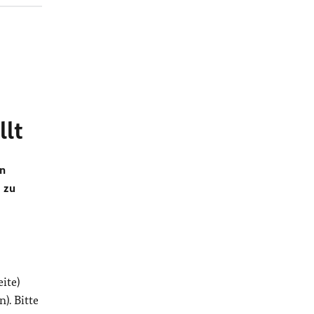
llt
en
 zu
ite)
). Bitte