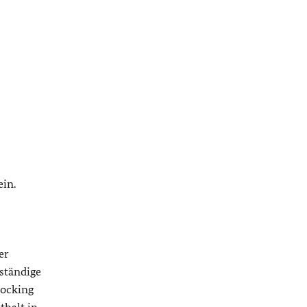
ein.
er
ständige
locking