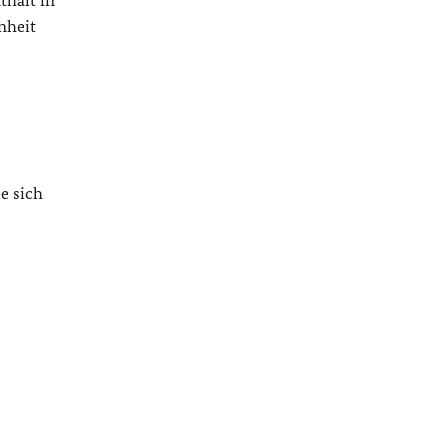
thalt in
nheit
e sich