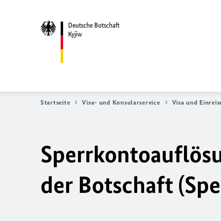
Deutsche Botschaft
Kyjiw
Startseite
Visa- und Konsularservice
Visa und Einreis
Sperrkontoauflösun
der Botschaft (Spe