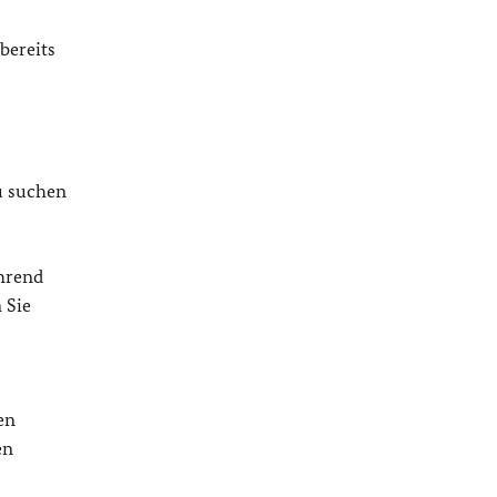
bereits
zu suchen
ährend
 Sie
en
en