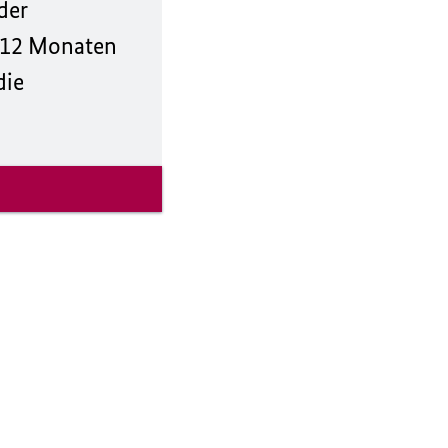
der
n 12 Monaten
die