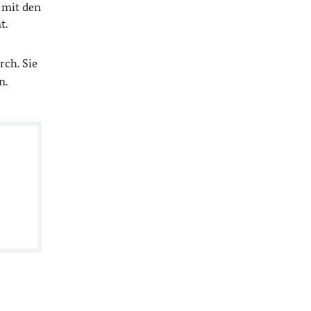
e mit den
t.
rch. Sie
n.