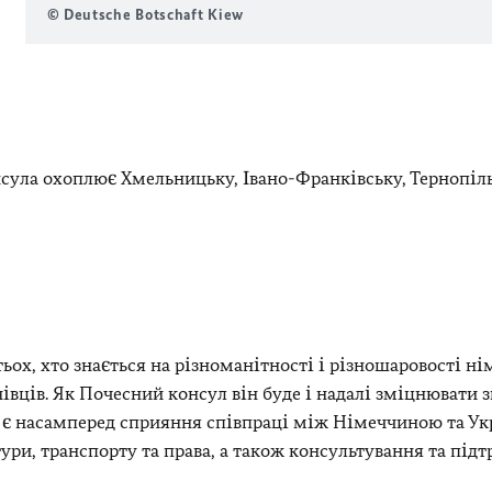
© Deutsche Botschaft Kiew
сула охоплює Хмельницьку, Івано-Франківську, Тернопіль
тьох, хто знається на різноманітності і різношаровості ні
івців. Як Почесний консул він буде і надалі зміцнювати з
 є насамперед сприяння співпраці між Німеччиною та У
тури, транспорту та права, а також консультування та під